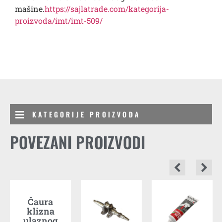
mašine.
https://sajlatrade.com/kategorija-
proizvoda/imt/imt-509/
KATEGORIJE PROIZVODA
POVEZANI PROIZVODI
Čaura
klizna
R
ulaznog