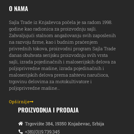
O NAMA
Sajla Trade iz Knjaževca počela je sa radom 1998.
godine kao radionica za proizvodnju sajli.
Zahvaljujući stalnom angažovanju svih zaposlenih
na razvoju firme, kao i budnim praćenjem
privrednih tokova, proizvodni program Sajla Trade
danas obuhvata serijsku proizvodnju svih vrsta
sajli, izrada pojedinačnih i maloserijskih delova za
poljoprivredne mašine, izrada pojedinačnih i
maloserijskih delova prema zahtevu naručioca,
trgovinu delovima za motokultivatore i
poljoprivredne mašine…
Opširnije
PROIZVODNJA I PRODAJA
Trgovište 384, 19350 Knjaževac, Srbija
+381(0)19.739.345