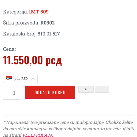
Kategorija:
IMT 509
Šifra proizvoda:
R0302
Kataloški broj: 810.01.517
Cena:
11.550,00
рсд
рсд RSD
+
-
DODAJ U KORPU
* Napomena: Sve prikazane cene su maloprodajne. Ukoliko želite
da naručite katalog sa velikoprodajnim cenama, to možete učiniti
na strani
VELEPRODAJA
.