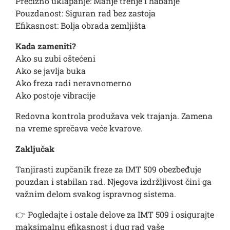
Precizno uklapanje: Manje trenje i habanje
Pouzdanost: Siguran rad bez zastoja
Efikasnost: Bolja obrada zemljišta
Kada zameniti?
Ako su zubi oštećeni
Ako se javlja buka
Ako freza radi neravnomerno
Ako postoje vibracije
Redovna kontrola produžava vek trajanja. Zamena
na vreme sprečava veće kvarove.
Zaključak
Tanjirasti zupčanik freze za IMT 509 obezbeđuje
pouzdan i stabilan rad. Njegova izdržljivost čini ga
važnim delom svakog ispravnog sistema.
👉 Pogledajte i ostale delove za IMT 509 i osigurajte
maksimalnu efikasnost i dug rad vaše