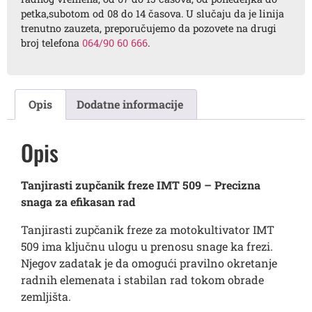
petka,subotom od 08 do 14 časova. U slučaju da je linija
trenutno zauzeta, preporučujemo da pozovete na drugi
broj telefona
064/90 60 666
.
Opis
Dodatne informacije
Opis
Tanjirasti zupčanik freze IMT 509 – Precizna
snaga za efikasan rad
Tanjirasti zupčanik freze za motokultivator IMT
509 ima ključnu ulogu u prenosu snage ka frezi.
Njegov zadatak je da omogući pravilno okretanje
radnih elemenata i stabilan rad tokom obrade
zemljišta.