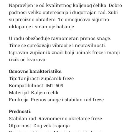
Napravljen je od kvalitetnog kaljenog čelika. Dobro
podnosi velika opterećenja i dugotrajan rad. Zubi
su precizno obrađeni. To omogućava sigurno
uklapanje i smanjuje habanje.
U radu obezbeđuje ravnomeran prenos snage.
Time se sprečavaju vibracije i nepravilnosti.
Ispravan zupčanik znači bolji učinak freze i manji
rizik od kvarova.
Osnovne karakteristike:
Tip: Tanjirasti zupčanik freze
Kompatibilnost: IMT 509
Materijal: Kaljeni čelik
Funkcija: Prenos snage i stabilan rad freze
Prednosti:
Stabilan rad: Ravnomerno okretanje freze
Otpornost: Dug vek trajanja