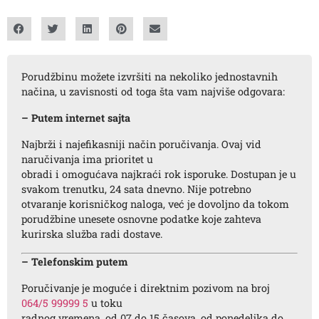
Porudžbinu možete izvršiti na nekoliko jednostavnih
načina, u zavisnosti od toga šta vam najviše odgovara:
– Putem internet sajta
Najbrži i najefikasniji način poručivanja. Ovaj vid
naručivanja ima prioritet u
obradi i omogućava najkraći rok isporuke. Dostupan je u
svakom trenutku, 24 sata dnevno. Nije potrebno
otvaranje korisničkog naloga, već je dovoljno da tokom
porudžbine unesete osnovne podatke koje zahteva
kurirska služba radi dostave.
– Telefonskim putem
Poručivanje je moguće i direktnim pozivom na broj
064/5 99999 5
u toku
radnog vremena, od 07 do 15 časova, od ponedeljka do