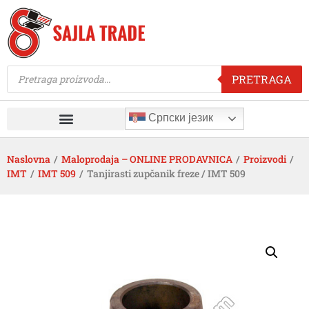
PRETRAGA
Српски језик
Naslovna
/
Maloprodaja – ONLINE PRODAVNICA
/
Proizvodi
/
IMT
/
IMT 509
/
Tanjirasti zupčanik freze / IMT 509