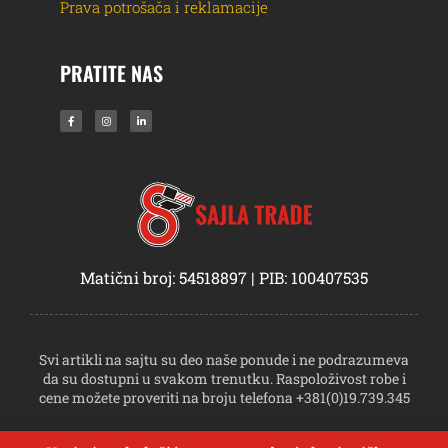
Prava potrošača i reklamacije
PRATITE NAS
Matični broj: 54518897 | PIB: 100407535
Svi artikli na sajtu su deo naše ponude i ne podrazumeva
da su dostupni u svakom trenutku. Raspoloživost robe i
cene možete proveriti na broju telefona +381(0)19.739.345