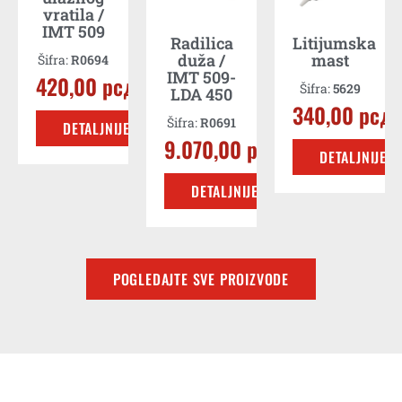
vratila /
IMT 509
Radilica
Litijumska
рсд
duža /
mast
Šifra:
R0694
IMT 509-
420,00
рсд
Šifra:
5629
LDA 450
E
340,00
рсд
Šifra:
R0691
DETALJNIJE
9.070,00
рсд
DETALJNIJE
DETALJNIJE
POGLEDAJTE SVE PROIZVODE