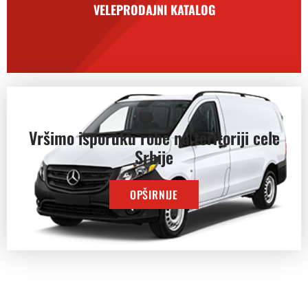
VELEPRODAJNI KATALOG
Vršimo isporuku robe na teritoriji cele
Srbije
OPŠIRNIJE