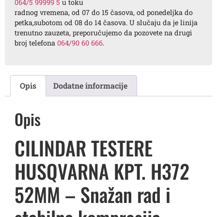
064/5 99999 5
u toku
radnog vremena, od 07 do 15 časova, od ponedeljka do
petka,subotom od 08 do 14 časova. U slučaju da je linija
trenutno zauzeta, preporučujemo da pozovete na drugi
broj telefona
064/90 60 666
.
Opis
Dodatne informacije
Opis
CILINDAR TESTERE
HUSQVARNA KPT. H372
52MM – Snažan rad i