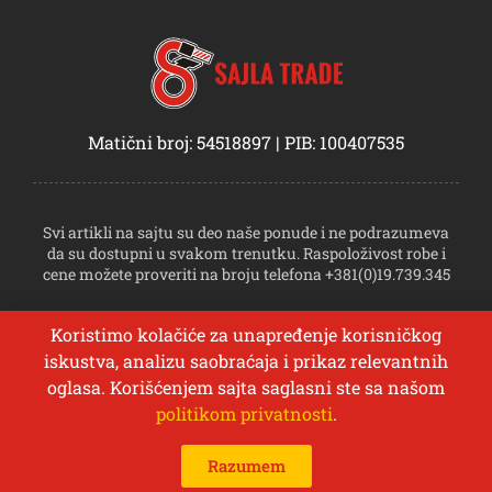
Matični broj: 54518897 | PIB: 100407535
Svi artikli na sajtu su deo naše ponude i ne podrazumeva
da su dostupni u svakom trenutku. Raspoloživost robe i
cene možete proveriti na broju telefona +381(0)19.739.345
Koristimo kolačiće za unapređenje korisničkog
iskustva, analizu saobraćaja i prikaz relevantnih
oglasa. Korišćenjem sajta saglasni ste sa našom
politikom privatnosti
.
© Sva prava zadržava Sajla Trade
0
Izrada veb sajta:
DIGIPROM
Razumem