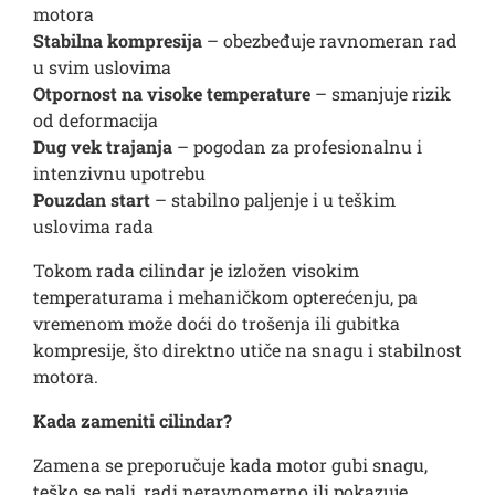
motora
Stabilna kompresija
– obezbeđuje ravnomeran rad
u svim uslovima
Otpornost na visoke temperature
– smanjuje rizik
od deformacija
Dug vek trajanja
– pogodan za profesionalnu i
intenzivnu upotrebu
Pouzdan start
– stabilno paljenje i u teškim
uslovima rada
Tokom rada cilindar je izložen visokim
temperaturama i mehaničkom opterećenju, pa
vremenom može doći do trošenja ili gubitka
kompresije, što direktno utiče na snagu i stabilnost
motora.
Kada zameniti cilindar?
Zamena se preporučuje kada motor gubi snagu,
teško se pali, radi neravnomerno ili pokazuje