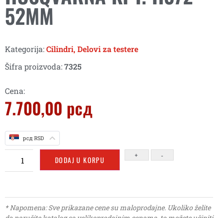
52MM
Kategorija:
Cilindri
,
Delovi za testere
Šifra proizvoda:
7325
Cena:
7.700,00
рсд
рсд RSD
+
-
DODAJ U KORPU
* Napomena: Sve prikazane cene su maloprodajne. Ukoliko želite
da naručite katalog sa velikoprodajnim cenama, to možete učiniti