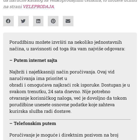
na strani
VELEPRODAJA
.
Porudžbinu možete izvršiti na nekoliko jednostavnih
načina, u zavisnosti od toga šta vam najviše odgovara:
– Putem internet sajta
Najbrži i najefikasniji način poručivanja. Ovaj vid
naručivanja ima prioritet u
obradi i omogućava najkraći rok isporuke. Dostupan je u
svakom trenutku, 24 sata dnevno. Nije potrebno
otvaranje korisničkog naloga, već je dovoljno da tokom
porudžbine unesete osnovne podatke koje zahteva
kurirska služba radi dostave.
– Telefonskim putem
Poručivanje je moguće i direktnim pozivom na broj