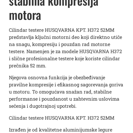
stabilna kompresija
motora
Cilindar testere HUSQVARNA KPT. H372 52MM
predstavlja ključni motorni deo koji direktno utiče
na snagu, kompresiju i pouzdan rad motorne
testere. Namenjen je za modele HUSQVARNA H372
i slične profesionalne testere koje koriste cilindar
prečnika 52 mm.
Njegova osnovna funkcija je obezbeđivanje
pravilne kompresije i efikasnog sagorevanja goriva
u motoru. To omogućava snažan rad, stabilne
performanse i pouzdanost u zahtevnim uslovima
sečenja i dugotrajnoj upotrebi.
Cilindar testere HUSQVARNA KPT. H372 52MM
Izrađen je od kvalitetne aluminijumske legure