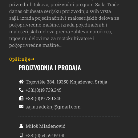
privrednih tokova, proizvodni program Sajla Trade
danas obuhvata serijsku proizvodnju svih vrsta
sajli, izrada pojedinačnih i maloserijskih delova za
poljoprivredne mašine, izrada pojedinačnih i
maloserijskih delova prema zahtevu naručioca,
trgovinu delovima za motokultivatore i
poljoprivredne mašine…
Opširnije
PROIZVODNJA I PRODAJA
Trgovište 384, 19350 Knjaževac, Srbija
+381(0)19.739.345
+381(0)19.739.345
sajlatradeknj@gmail.com
Miloš Mladenović
+381(0)64.59.999.95