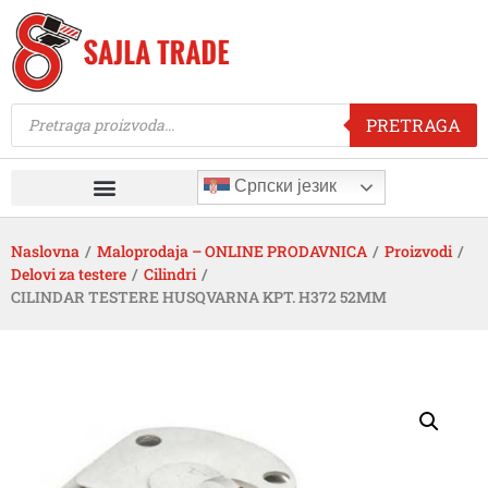
PRETRAGA
Српски језик
Naslovna
/
Maloprodaja – ONLINE PRODAVNICA
/
Proizvodi
/
Delovi za testere
/
Cilindri
/
CILINDAR TESTERE HUSQVARNA KPT. H372 52MM