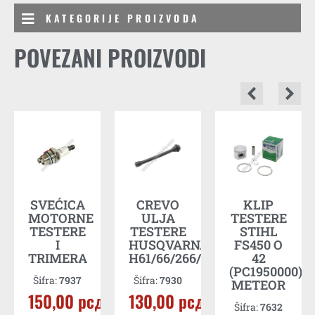
KATEGORIJE PROIZVODA
POVEZANI PROIZVODI
A
SVEĆICA
CREVO
KLIP
MOTORNE
ULJA
TESTERE
TESTERE
TESTERE
STIHL
I
HUSQVARNA
FS450 O
д
TRIMERA
H61/66/266/268/281
42
(PC1950000)
Šifra:
7937
Šifra:
7930
METEOR
E
150,00
рсд
130,00
рсд
Šifra:
7632