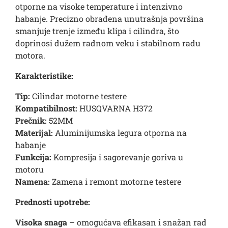
otporne na visoke temperature i intenzivno
habanje. Precizno obrađena unutrašnja površina
smanjuje trenje između klipa i cilindra, što
doprinosi dužem radnom veku i stabilnom radu
motora.
Karakteristike:
Tip:
Cilindar motorne testere
Kompatibilnost:
HUSQVARNA H372
Prečnik:
52MM
Materijal:
Aluminijumska legura otporna na
habanje
Funkcija:
Kompresija i sagorevanje goriva u
motoru
Namena:
Zamena i remont motorne testere
Prednosti upotrebe:
Visoka snaga
– omogućava efikasan i snažan rad