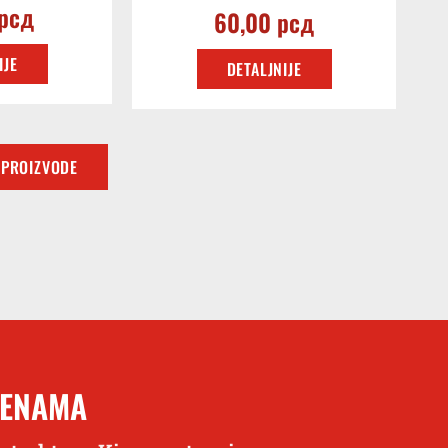
рсд
60,00
рсд
IJE
DETALJNIJE
 PROIZVODE
CENAMA