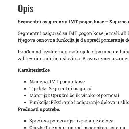
Opis
Segmentni osigurač za IMT pogon kose – Sigurno uč
Segmentni osigurač za IMT pogon kose je mali, ali
Njegova osnovna funkcija je da spreči pomeranje d
Izrađen od kvalitetnog materijala otpornog na hab
zahtevnim radnim uslovima. Pravovremena zamena
Karakteristike:
Namena: IMT pogon kose
Tip dela: Segmentni osigurač
Materijal: Opružni čelik visoke otpornosti
Funkcija: Fiksiranje i osiguranje delova u skl
Prednosti upotrebe:
Sprečava pomeranje i ispadanje delova
Obezbeđuje sigurniji rad pogonskog sistema