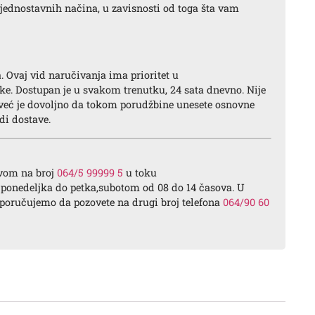
jednostavnih načina, u zavisnosti od toga šta vam
a. Ovaj vid naručivanja ima prioritet u
ke. Dostupan je u svakom trenutku, 24 sata dnevno. Nije
 već je dovoljno da tokom porudžbine unesete osnovne
di dostave.
ivom na broj
064/5 99999 5
u toku
 ponedeljka do petka,subotom od 08 do 14 časova. U
reporučujemo da pozovete na drugi broj telefona
064/90 60