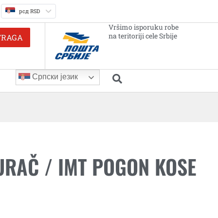
рсд RSD
Vršimo isporuku robe
na teritoriji cele Srbije
TRAGA
Српски језик
URAČ / IMT POGON KOSE