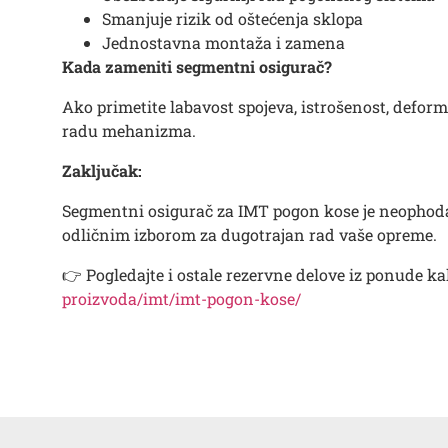
Smanjuje rizik od oštećenja sklopa
Jednostavna montaža i zamena
Kada zameniti segmentni osigurač?
Ako primetite labavost spojeva, istrošenost, deform
radu mehanizma.
Zaključak:
Segmentni osigurač za IMT pogon kose je neophodan
odličnim izborom za dugotrajan rad vaše opreme.
👉 Pogledajte i ostale rezervne delove iz ponude k
proizvoda/imt/imt-pogon-kose/