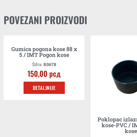
POVEZANI PROIZVODI
Gumica pogona kose 88 x
5 / IMT Pogon kose
Šifra:
R0678
150,00
рсд
DETALJNIJE
Poklopac izlaz
kose-PVC / I
kose