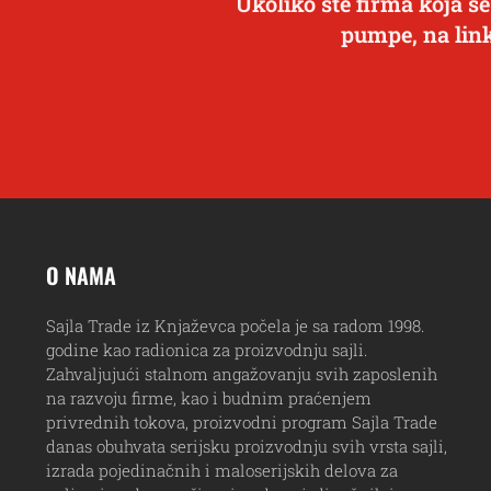
Ukoliko ste firma koja se
pumpe, na lin
O NAMA
Sajla Trade iz Knjaževca počela je sa radom 1998.
godine kao radionica za proizvodnju sajli.
Zahvaljujući stalnom angažovanju svih zaposlenih
na razvoju firme, kao i budnim praćenjem
privrednih tokova, proizvodni program Sajla Trade
danas obuhvata serijsku proizvodnju svih vrsta sajli,
izrada pojedinačnih i maloserijskih delova za