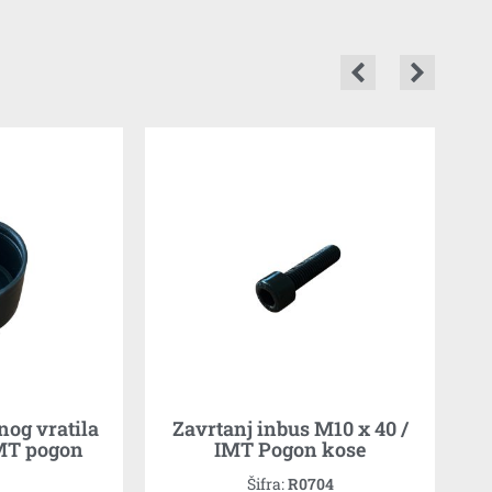
nog vratila
Zavrtanj inbus M10 x 40 /
MT pogon
IMT Pogon kose
Šifra:
R0704