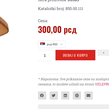
Kataloški broj: 850.00.111
Cena:
300,00
рсд
рсд RSD
+
DODAJ U KORPU
* Napomena: Sve prikazane cene su maloproda
cenama, to možete učiniti na strani
VELEPR