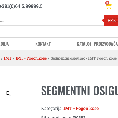
0
+381(0)64.5.99999.5
PRE
ADNJA
KONTAKT
KATALOZI PROIZVOĐAČA
/
IMT
/
IMT - Pogon kose
/
Segmentni osigurač / IMT Pogon kose
SEGMENTNI OSIG
Kategorija:
IMT - Pogon kose
Šifra proizvoda:
R0383