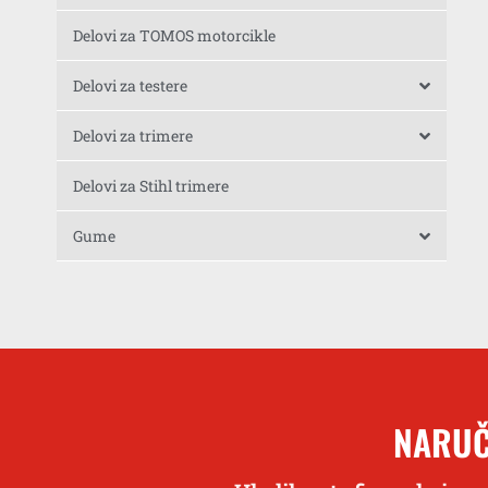
Delovi za TOMOS motorcikle
Delovi za testere
Delovi za trimere
Delovi za Stihl trimere
Gume
NARUČ