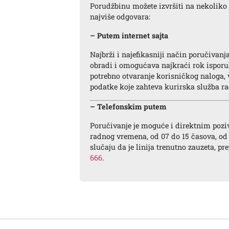
Porudžbinu možete izvršiti na nekoliko 
najviše odgovara:
– Putem internet sajta
Najbrži i najefikasniji način poručivanj
obradi i omogućava najkraći rok isporu
potrebno otvaranje korisničkog naloga,
podatke koje zahteva kurirska služba ra
– Telefonskim putem
Poručivanje je moguće i direktnim poz
radnog vremena, od 07 do 15 časova, od
slučaju da je linija trenutno zauzeta, p
666
.