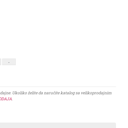
-
jne. Ukoliko želite da naručite katalog sa velikoprodajnim
ODAJA
.