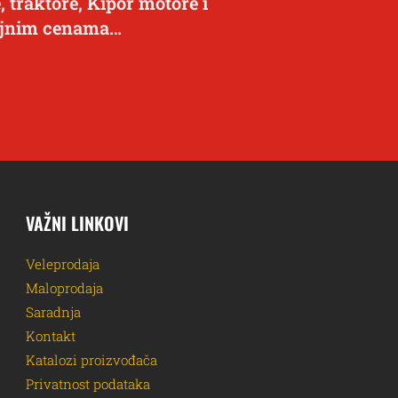
, traktore, Kipor motore i
dajnim cenama…
VAŽNI LINKOVI
Veleprodaja
Maloprodaja
Saradnja
Kontakt
Katalozi proizvođača
Privatnost podataka