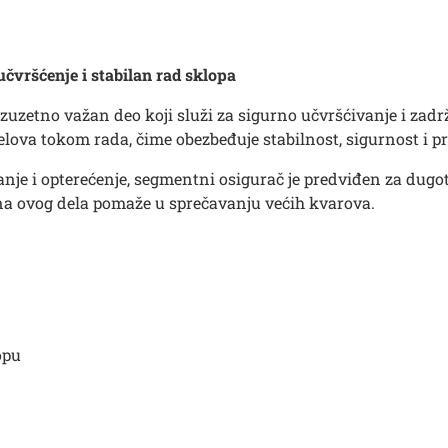
vršćenje i stabilan rad sklopa
 izuzetno važan deo koji služi za sigurno učvršćivanje i z
elova tokom rada, čime obezbeđuje stabilnost, sigurnost i 
anje i opterećenje, segmentni osigurač je predviđen za dug
 ovog dela pomaže u sprečavanju većih kvarova.
opu