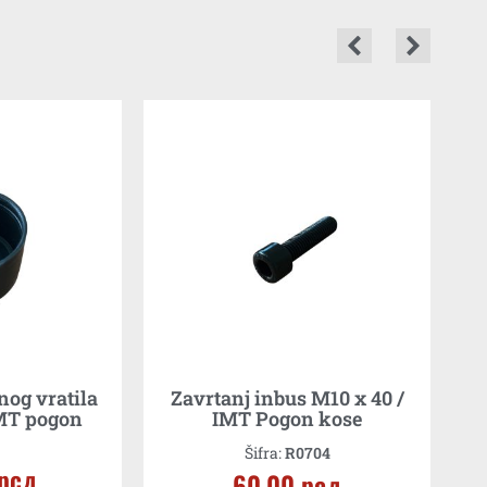
nog vratila
Zavrtanj inbus M10 x 40 /
MT pogon
IMT Pogon kose
Šifra:
R0704
рсд
60,00
рсд