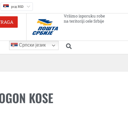
рсд RSD
Vršimo isporuku robe
na teritoriji cele Srbije
TRAGA
Српски језик
POGON KOSE