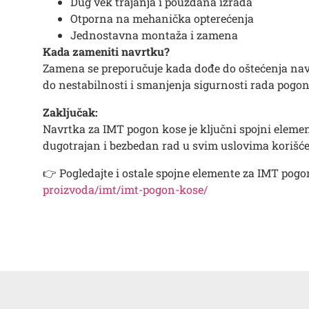
Dug vek trajanja i pouzdana izrada
Otporna na mehanička opterećenja
Jednostavna montaža i zamena
Kada zameniti navrtku?
Zamena se preporučuje kada dođe do oštećenja navo
do nestabilnosti i smanjenja sigurnosti rada pogon
Zaključak:
Navrtka za IMT pogon kose je ključni spojni elem
dugotrajan i bezbedan rad u svim uslovima korišće
👉 Pogledajte i ostale spojne elemente za IMT pog
proizvoda/imt/imt-pogon-kose/