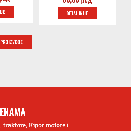
IJE
DETALJNIJE
 PROIZVODE
CENAMA
, traktore, Kipor motore i