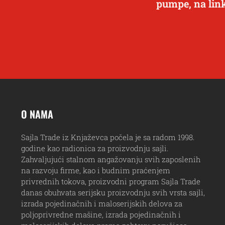
pumpe, na lin
O NAMA
Sajla Trade iz Knjaževca počela je sa radom 1998.
godine kao radionica za proizvodnju sajli.
Zahvaljujući stalnom angažovanju svih zaposlenih
na razvoju firme, kao i budnim praćenjem
privrednih tokova, proizvodni program Sajla Trade
danas obuhvata serijsku proizvodnju svih vrsta sajli,
izrada pojedinačnih i maloserijskih delova za
poljoprivredne mašine, izrada pojedinačnih i