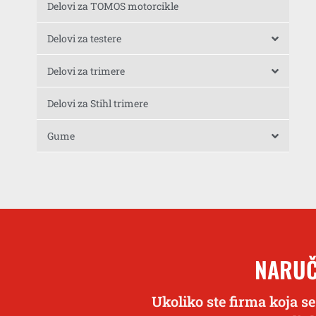
Delovi za TOMOS motorcikle
Delovi za testere
Delovi za trimere
Delovi za Stihl trimere
Gume
NARUČ
Ukoliko ste firma koja se