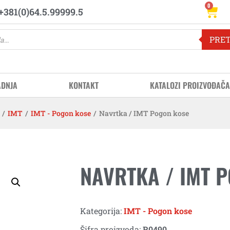
0
+381(0)64.5.99999.5
PRE
ADNJA
KONTAKT
KATALOZI PROIZVOĐAČA
/
IMT
/
IMT - Pogon kose
/
Navrtka / IMT Pogon kose
NAVRTKA / IMT 
Kategorija:
IMT - Pogon kose
Šifra proizvoda:
R0490