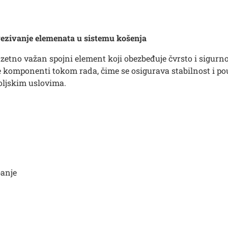
vezivanje elemenata u sistemu košenja
uzetno važan spojni element koji obezbeđuje čvrsto i sigurn
e komponenti tokom rada, čime se osigurava stabilnost i po
poljskim uslovima.
banje