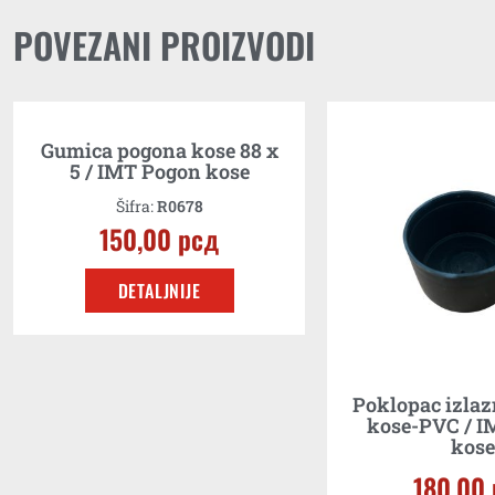
POVEZANI PROIZVODI
Gumica pogona kose 88 x
5 / IMT Pogon kose
Šifra:
R0678
150,00
рсд
DETALJNIJE
Poklopac izlaz
kose-PVC / I
kose
180,00