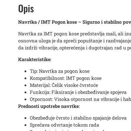
Opis
Navrtka / IMT Pogon kose – Sigurno i stabilno po
Navrtka za IMT pogon kose predstavlja mali, ali iz
osnovna uloga je da spreči popuštanje i razdvajanj
da izdrži vibracije, opterećenja i dugotrajan rad u 
Karakteristike:
Tip: Navrtka za pogon kose
Kompatibilnost: IMT pogon kose
Materijal: Čelik visoke čvrstoće
Funkcija: Fiksiranje i obezbeđivanje spojeva
Otpornost: Visoka otpornost na vibracije i ha
Prednosti upotrebe navrtke:
Obezbeđuje čvrsto i stabilno spajanje delova
Sprečava odvrtanje tokom rada