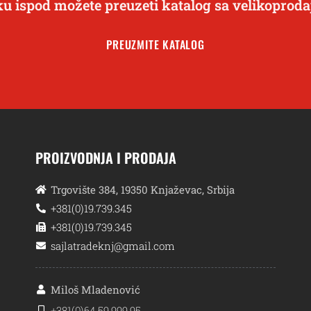
ku ispod možete preuzeti katalog sa velikopro
PREUZMITE KATALOG
PROIZVODNJA I PRODAJA
Trgovište 384, 19350 Knjaževac, Srbija
+381(0)19.739.345
+381(0)19.739.345
sajlatradeknj@gmail.com
Miloš Mladenović
+381(0)64.59.999.95