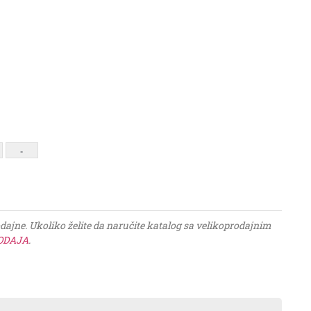
-
jne. Ukoliko želite da naručite katalog sa velikoprodajnim
ODAJA
.