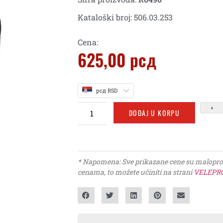
Kataloški broj: 506.03.253
Cena:
625,00
рсд
рсд RSD
+
DODAJ U KORPU
* Napomena: Sve prikazane cene su maloproda
cenama, to možete učiniti na strani
VELEPR