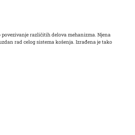
o povezivanje različitih delova mehanizma. Njena
uzdan rad celog sistema košenja. Izrađena je tako