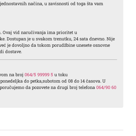
jednostavnih načina, u zavisnosti od toga šta vam
a. Ovaj vid naručivanja ima prioritet u
ke. Dostupan je u svakom trenutku, 24 sata dnevno. Nije
 već je dovoljno da tokom porudžbine unesete osnovne
di dostave.
ivom na broj
064/5 99999 5
u toku
 ponedeljka do petka,subotom od 08 do 14 časova. U
reporučujemo da pozovete na drugi broj telefona
064/90 60