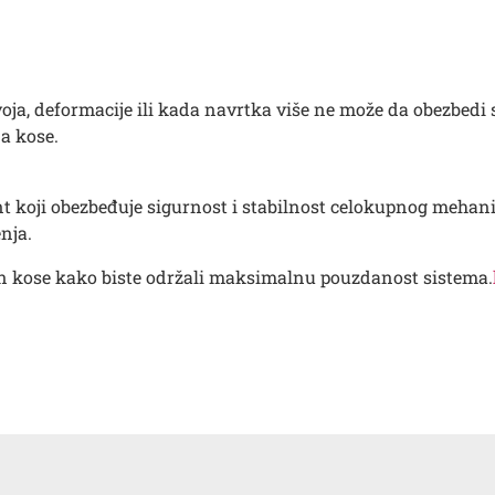
ja, deformacije ili kada navrtka više ne može da obezbedi 
a kose.
ent koji obezbeđuje sigurnost i stabilnost celokupnog meh
nja.
on kose kako biste održali maksimalnu pouzdanost sistema.