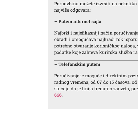
Porudžbinu možete izvršiti na nekoliko 
najviše odgovara:
– Putem internet sajta
Najbrži i najefikasniji način poručivanj
obradi i omogućava najkraći rok isporu
potrebno otvaranje korisničkog naloga,
podatke koje zahteva kurirska služba ra
– Telefonskim putem
Poručivanje je moguće i direktnim poz
radnog vremena, od 07 do 15 časova, od
slučaju da je linija trenutno zauzeta, p
666
.