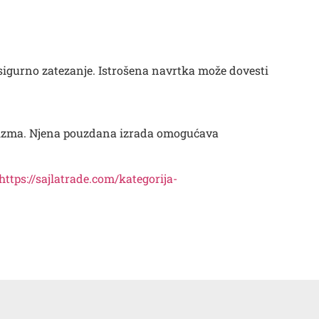
sigurno zatezanje. Istrošena navrtka može dovesti
anizma. Njena pouzdana izrada omogućava
https://sajlatrade.com/kategorija-