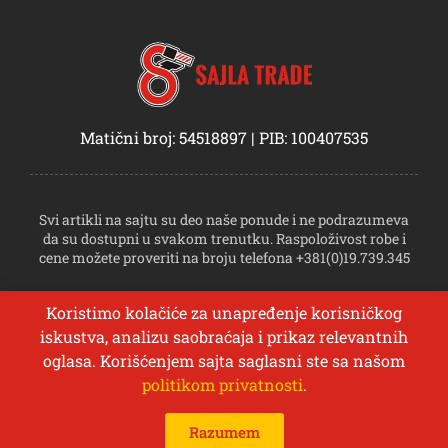
Matični broj: 54518897 | PIB: 100407535
Svi artikli na sajtu su deo naše ponude i ne podrazumeva
da su dostupni u svakom trenutku. Raspoloživost robe i
cene možete proveriti na broju telefona +381(0)19.739.345
Koristimo kolačiće za unapređenje korisničkog
iskustva, analizu saobraćaja i prikaz relevantnih
oglasa. Korišćenjem sajta saglasni ste sa našom
politikom privatnosti
.
© Sva prava zadržava Sajla Trade
0
Izrada veb sajta:
DIGIPROM
Razumem