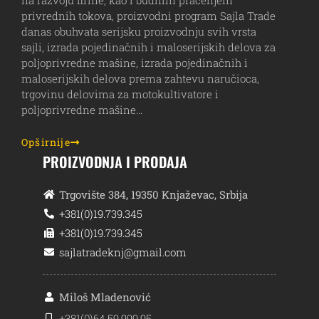
na razvoju firme, kao i budnim praćenjem
privrednih tokova, proizvodni program Sajla Trade
danas obuhvata serijsku proizvodnju svih vrsta
sajli, izrada pojedinačnih i maloserijskih delova za
poljoprivredne mašine, izrada pojedinačnih i
maloserijskih delova prema zahtevu naručioca,
trgovinu delovima za motokultivatore i
poljoprivredne mašine…
Opširnije
PROIZVODNJA I PRODAJA
Trgovište 384, 19350 Knjaževac, Srbija
+381(0)19.739.345
+381(0)19.739.345
sajlatradeknj@gmail.com
Miloš Mladenović
+381(0)64.59.999.95