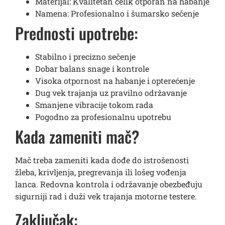
Materijal: Kvalitetan čelik otporan na habanje
Namena: Profesionalno i šumarsko sečenje
Prednosti upotrebe:
Stabilno i precizno sečenje
Dobar balans snage i kontrole
Visoka otpornost na habanje i opterećenje
Dug vek trajanja uz pravilno održavanje
Smanjene vibracije tokom rada
Pogodno za profesionalnu upotrebu
Kada zameniti mač?
Mač treba zameniti kada dođe do istrošenosti
žleba, krivljenja, pregrevanja ili lošeg vođenja
lanca. Redovna kontrola i održavanje obezbeđuju
sigurniji rad i duži vek trajanja motorne testere.
Zaključak: