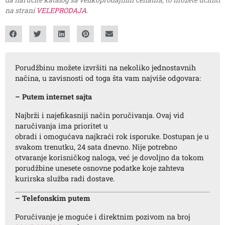
na strani
VELEPRODAJA
.
Porudžbinu možete izvršiti na nekoliko jednostavnih
načina, u zavisnosti od toga šta vam najviše odgovara:
– Putem internet sajta
Najbrži i najefikasniji način poručivanja. Ovaj vid
naručivanja ima prioritet u
obradi i omogućava najkraći rok isporuke. Dostupan je u
svakom trenutku, 24 sata dnevno. Nije potrebno
otvaranje korisničkog naloga, već je dovoljno da tokom
porudžbine unesete osnovne podatke koje zahteva
kurirska služba radi dostave.
– Telefonskim putem
Poručivanje je moguće i direktnim pozivom na broj