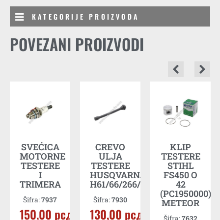
KATEGORIJE PROIZVODA
POVEZANI PROIZVODI
A
SVEĆICA
CREVO
KLIP
MOTORNE
ULJA
TESTERE
TESTERE
TESTERE
STIHL
I
HUSQVARNA
FS450 O
д
TRIMERA
H61/66/266/268/281
42
(PC1950000)
Šifra:
7937
Šifra:
7930
METEOR
E
150,00
рсд
130,00
рсд
Šifra:
7632