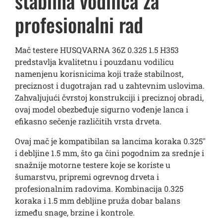
stabilna vodilica za
profesionalni rad
Mač testere HUSQVARNA 36Z 0.325 1.5 H353
predstavlja kvalitetnu i pouzdanu vodilicu
namenjenu korisnicima koji traže stabilnost,
preciznost i dugotrajan rad u zahtevnim uslovima.
Zahvaljujući čvrstoj konstrukciji i preciznoj obradi,
ovaj model obezbeđuje sigurno vođenje lanca i
efikasno sečenje različitih vrsta drveta.
Ovaj mač je kompatibilan sa lancima koraka 0.325″
i debljine 1.5 mm, što ga čini pogodnim za srednje i
snažnije motorne testere koje se koriste u
šumarstvu, pripremi ogrevnog drveta i
profesionalnim radovima. Kombinacija 0.325
koraka i 1.5 mm debljine pruža dobar balans
između snage, brzine i kontrole.