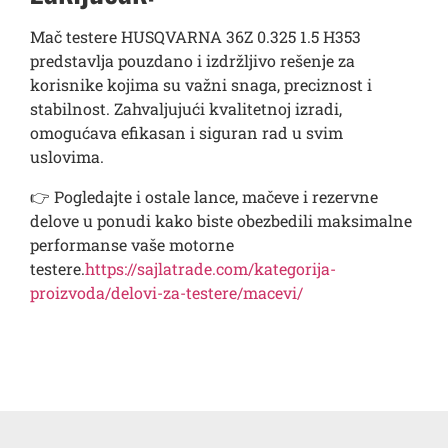
Mač testere HUSQVARNA 36Z 0.325 1.5 H353
predstavlja pouzdano i izdržljivo rešenje za
korisnike kojima su važni snaga, preciznost i
stabilnost. Zahvaljujući kvalitetnoj izradi,
omogućava efikasan i siguran rad u svim
uslovima.
👉 Pogledajte i ostale lance, mačeve i rezervne
delove u ponudi kako biste obezbedili maksimalne
performanse vaše motorne
testere.
https://sajlatrade.com/kategorija-
proizvoda/delovi-za-testere/macevi/