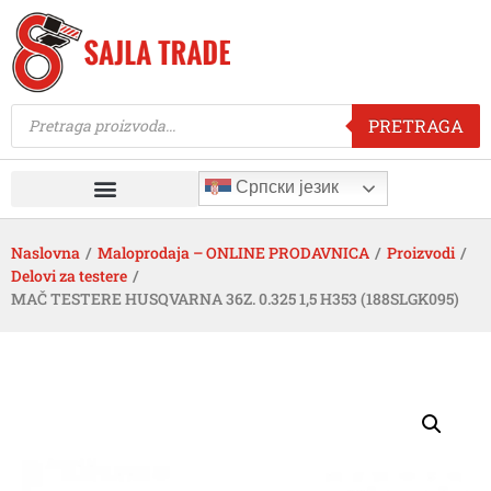
PRETRAGA
Српски језик
Naslovna
/
Maloprodaja – ONLINE PRODAVNICA
/
Proizvodi
/
Delovi za testere
/
MAČ TESTERE HUSQVARNA 36Z. 0.325 1,5 H353 (188SLGK095)