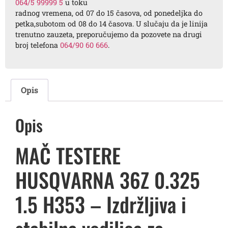
064/5 99999 5
u toku
radnog vremena, od 07 do 15 časova, od ponedeljka do
petka,subotom od 08 do 14 časova. U slučaju da je linija
trenutno zauzeta, preporučujemo da pozovete na drugi
broj telefona
064/90 60 666
.
Opis
Opis
MAČ TESTERE
HUSQVARNA 36Z 0.325
1.5 H353 – Izdržljiva i