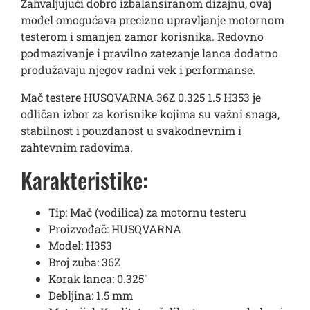
Zahvaljujući dobro izbalansiranom dizajnu, ovaj
model omogućava precizno upravljanje motornom
testerom i smanjen zamor korisnika. Redovno
podmazivanje i pravilno zatezanje lanca dodatno
produžavaju njegov radni vek i performanse.
Mač testere HUSQVARNA 36Z 0.325 1.5 H353 je
odličan izbor za korisnike kojima su važni snaga,
stabilnost i pouzdanost u svakodnevnim i
zahtevnim radovima.
Karakteristike:
Tip: Mač (vodilica) za motornu testeru
Proizvođač: HUSQVARNA
Model: H353
Broj zuba: 36Z
Korak lanca: 0.325″
Debljina: 1.5 mm