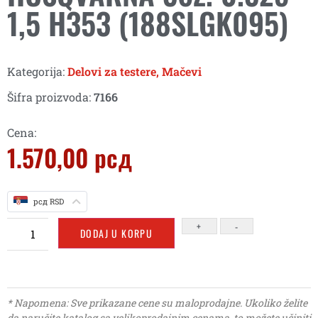
1,5 H353 (188SLGK095)
Kategorija:
Delovi za testere
,
Mačevi
Šifra proizvoda:
7166
Cena:
1.570,00
рсд
рсд RSD
+
-
DODAJ U KORPU
* Napomena: Sve prikazane cene su maloprodajne. Ukoliko želite
da naručite katalog sa velikoprodajnim cenama, to možete učiniti