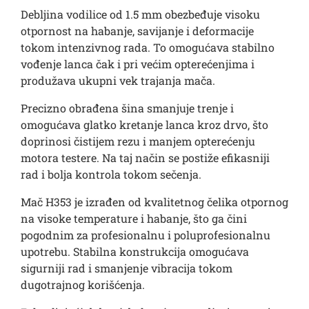
Debljina vodilice od 1.5 mm obezbeđuje visoku
otpornost na habanje, savijanje i deformacije
tokom intenzivnog rada. To omogućava stabilno
vođenje lanca čak i pri većim opterećenjima i
produžava ukupni vek trajanja mača.
Precizno obrađena šina smanjuje trenje i
omogućava glatko kretanje lanca kroz drvo, što
doprinosi čistijem rezu i manjem opterećenju
motora testere. Na taj način se postiže efikasniji
rad i bolja kontrola tokom sečenja.
Mač H353 je izrađen od kvalitetnog čelika otpornog
na visoke temperature i habanje, što ga čini
pogodnim za profesionalnu i poluprofesionalnu
upotrebu. Stabilna konstrukcija omogućava
sigurniji rad i smanjenje vibracija tokom
dugotrajnog korišćenja.