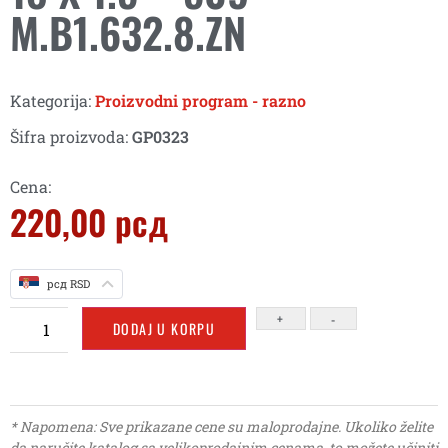
M.B1.632.8.ZN
Kategorija:
Proizvodni program - razno
Šifra proizvoda:
GP0323
Cena:
220,00
рсд
рсд RSD
+
-
DODAJ U KORPU
* Napomena: Sve prikazane cene su maloprodajne. Ukoliko želite
da naručite katalog sa velikoprodajnim cenama, to možete učiniti