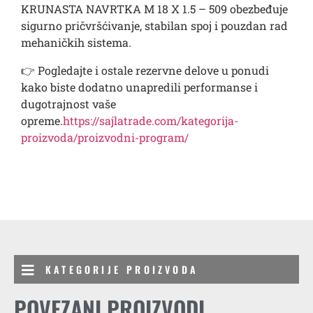
KRUNASTA NAVRTKA M 18 X 1.5 – 509 obezbeđuje
sigurno pričvršćivanje, stabilan spoj i pouzdan rad
mehaničkih sistema.
👉 Pogledajte i ostale rezervne delove u ponudi
kako biste dodatno unapredili performanse i
dugotrajnost vaše
opreme.
https://sajlatrade.com/kategorija-
proizvoda/proizvodni-program/
KATEGORIJE PROIZVODA
POVEZANI PROIZVODI