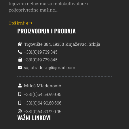
trgovinu delovima za motokultivatore i
poljoprivredne mašine…
Opširnije
PROIZVODNJA I PRODAJA
Trgovište 384, 19350 Knjaževac, Srbija
+381(0)19.739.345
+381(0)19.739.345
sajlatradeknj@gmail.com
Miloš Mladenović
+381(0)64.59.999.95
+381(0)64.90.60.666
+381(0)64.59.999.95
VAŽNI LINKOVI