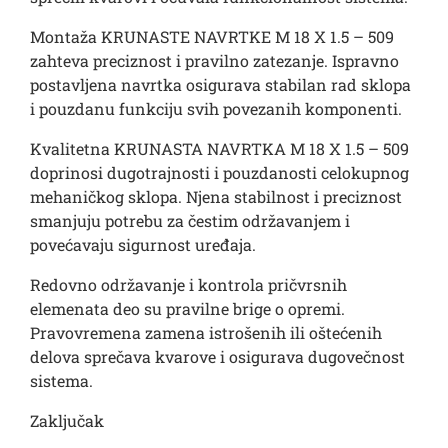
Montaža KRUNASTE NAVRTKE M 18 X 1.5 – 509
zahteva preciznost i pravilno zatezanje. Ispravno
postavljena navrtka osigurava stabilan rad sklopa
i pouzdanu funkciju svih povezanih komponenti.
Kvalitetna KRUNASTA NAVRTKA M 18 X 1.5 – 509
doprinosi dugotrajnosti i pouzdanosti celokupnog
mehaničkog sklopa. Njena stabilnost i preciznost
smanjuju potrebu za čestim održavanjem i
povećavaju sigurnost uređaja.
Redovno održavanje i kontrola pričvrsnih
elemenata deo su pravilne brige o opremi.
Pravovremena zamena istrošenih ili oštećenih
delova sprečava kvarove i osigurava dugovečnost
sistema.
Zaključak