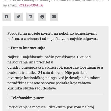
na strani
VELEPRODAJA
.
Porudžbinu možete izvršiti na nekoliko jednostavnih
načina, u zavisnosti od toga šta vam najviše odgovara:
– Putem internet sajta
Najbrži i najefikasniji način poručivanja. Ovaj vid
naručivanja ima prioritet u
obradi i omogućava najkraći rok isporuke. Dostupan je u
svakom trenutku, 24 sata dnevno. Nije potrebno
otvaranje korisničkog naloga, već je dovoljno da tokom
porudžbine unesete osnovne podatke koje zahteva
kurirska služba radi dostave.
– Telefonskim putem
Poručivanje je moguće i direktnim pozivom na broj