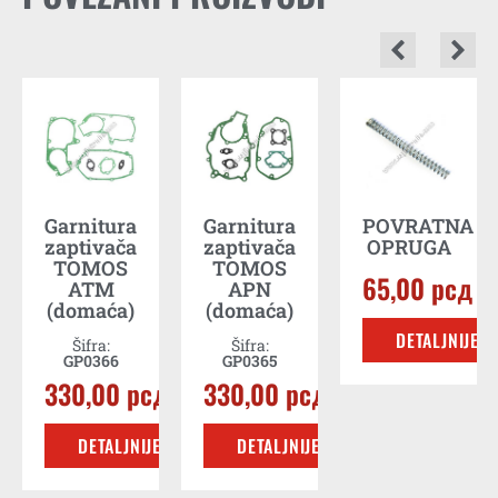
Garnitura
Garnitura
POVRATNA
zaptivača
zaptivača
OPRUGA
рсд
TOMOS
TOMOS
65,00
рсд
ATM
APN
E
(domaća)
(domaća)
DETALJNIJE
Šifra:
Šifra:
GP0366
GP0365
330,00
рсд
330,00
рсд
DETALJNIJE
DETALJNIJE