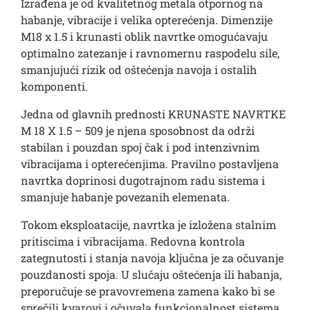
Izrađena je od kvalitetnog metala otpornog na
habanje, vibracije i velika opterećenja. Dimenzije
M18 x 1.5 i krunasti oblik navrtke omogućavaju
optimalno zatezanje i ravnomernu raspodelu sile,
smanjujući rizik od oštećenja navoja i ostalih
komponenti.
Jedna od glavnih prednosti KRUNASTE NAVRTKE
M 18 X 1.5 – 509 je njena sposobnost da održi
stabilan i pouzdan spoj čak i pod intenzivnim
vibracijama i opterećenjima. Pravilno postavljena
navrtka doprinosi dugotrajnom radu sistema i
smanjuje habanje povezanih elemenata.
Tokom eksploatacije, navrtka je izložena stalnim
pritiscima i vibracijama. Redovna kontrola
zategnutosti i stanja navoja ključna je za očuvanje
pouzdanosti spoja. U slučaju oštećenja ili habanja,
preporučuje se pravovremena zamena kako bi se
sprečili kvarovi i očuvala funkcionalnost sistema.