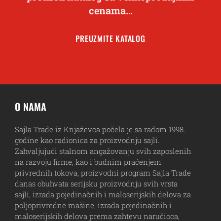
cenama…
PREUZMITE KATALOG
O NAMA
Sajla Trade iz Knjaževca počela je sa radom 1998.
godine kao radionica za proizvodnju sajli.
Zahvaljujući stalnom angažovanju svih zaposlenih
na razvoju firme, kao i budnim praćenjem
privrednih tokova, proizvodni program Sajla Trade
danas obuhvata serijsku proizvodnju svih vrsta
sajli, izrada pojedinačnih i maloserijskih delova za
poljoprivredne mašine, izrada pojedinačnih i
maloserijskih delova prema zahtevu naručioca,