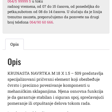
064/5 99999 5
u toku
radnog vremena, od 07 do 15 časova, od ponedeljka do
petka,subotom od 08 do 14 časova. U slučaju da je linija
trenutno zauzeta, preporučujemo da pozovete na drugi
broj telefona
064/90 60 666
.
Opis
Opis
KRUNASTA NAVRTKA M 18 X 1.5 – 509 predstavlja
specijalizovani pričvrsni element koji obezbeđuje
čvrsto i precizno povezivanje komponenti u
mehaničkim sklapanjima. Njena osnovna funkcija
je da garantuje stabilan i siguran spoj, sprečavajući
pomeranje ili otpuštanje delova tokom rada.