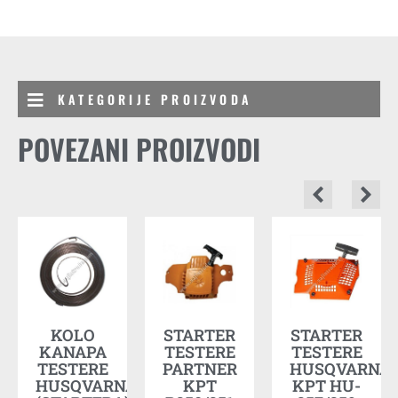
KATEGORIJE PROIZVODA
POVEZANI PROIZVODI
A
KOLO
STARTER
STARTER
435/440R
KANAPA
TESTERE
TESTERE
TESTERE
PARTNER
HUSQVARNA
HUSQVARNA
KPT
KPT HU-