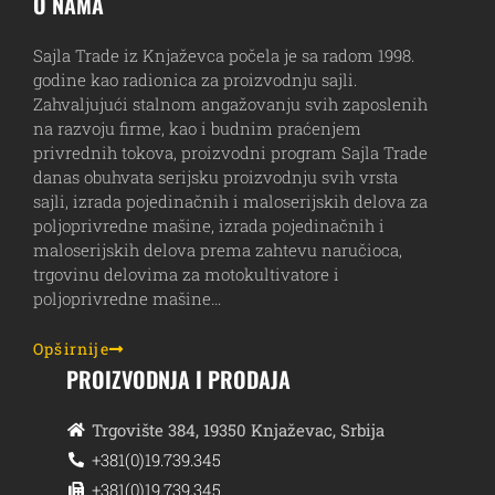
O NAMA
Sajla Trade iz Knjaževca počela je sa radom 1998.
godine kao radionica za proizvodnju sajli.
Zahvaljujući stalnom angažovanju svih zaposlenih
na razvoju firme, kao i budnim praćenjem
privrednih tokova, proizvodni program Sajla Trade
danas obuhvata serijsku proizvodnju svih vrsta
sajli, izrada pojedinačnih i maloserijskih delova za
poljoprivredne mašine, izrada pojedinačnih i
maloserijskih delova prema zahtevu naručioca,
trgovinu delovima za motokultivatore i
poljoprivredne mašine…
Opširnije
PROIZVODNJA I PRODAJA
Trgovište 384, 19350 Knjaževac, Srbija
+381(0)19.739.345
+381(0)19.739.345