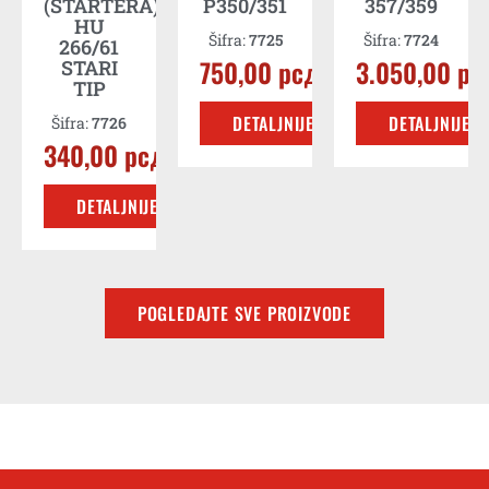
сд
(STARTERA)
P350/351
357/359
HU
Šifra:
7725
Šifra:
7724
266/61
E
750,00
рсд
3.050,00
рс
STARI
TIP
DETALJNIJE
DETALJNIJE
Šifra:
7726
340,00
рсд
DETALJNIJE
POGLEDAJTE SVE PROIZVODE