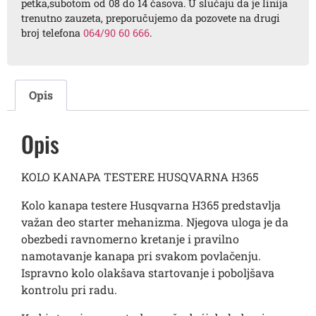
petka,subotom od 08 do 14 časova. U slučaju da je linija
trenutno zauzeta, preporučujemo da pozovete na drugi
broj telefona
064/90 60 666
.
Opis
Opis
KOLO KANAPA TESTERE HUSQVARNA H365
Kolo kanapa testere
Husqvarna
H365 predstavlja
važan deo starter mehanizma. Njegova uloga je da
obezbedi ravnomerno kretanje i pravilno
namotavanje kanapa pri svakom povlačenju.
Ispravno kolo olakšava startovanje i poboljšava
kontrolu pri radu.