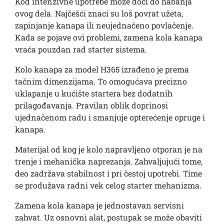
Kod intenzivne upotrebe može doći do habanja
ovog dela. Najčešći znaci su loš povrat užeta,
zapinjanje kanapa ili neujednačeno povlačenje.
Kada se pojave ovi problemi, zamena kola kanapa
vraća pouzdan rad starter sistema.
Kolo kanapa za model H365 izrađeno je prema
tačnim dimenzijama. To omogućava precizno
uklapanje u kućište startera bez dodatnih
prilagođavanja. Pravilan oblik doprinosi
ujednačenom radu i smanjuje opterećenje opruge i
kanapa.
Materijal od kog je kolo napravljeno otporan je na
trenje i mehanička naprezanja. Zahvaljujući tome,
deo zadržava stabilnost i pri čestoj upotrebi. Time
se produžava radni vek celog starter mehanizma.
Zamena kola kanapa je jednostavan servisni
zahvat. Uz osnovni alat, postupak se može obaviti