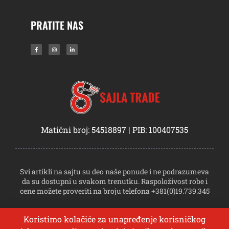
PRATITE NAS
Matični broj: 54518897 | PIB: 100407535
Svi artikli na sajtu su deo naše ponude i ne podrazumeva
da su dostupni u svakom trenutku. Raspoloživost robe i
cene možete proveriti na broju telefona +381(0)19.739.345
Koristimo kolačiće za unapređenje korisničkog