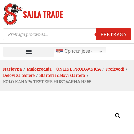
PRETRAGA
Српски језик
Naslovna
/
Maloprodaja – ONLINE PRODAVNICA
/
Proizvodi
/
Delovi za testere
/
Starteri i delovi startera
/
KOLO KANAPA TESTERE HUSQVARNA H365