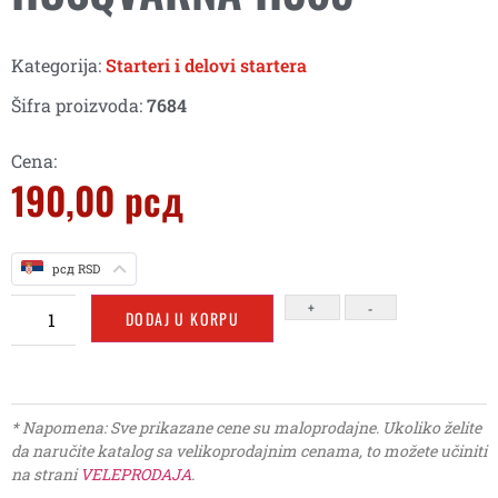
Kategorija:
Starteri i delovi startera
Šifra proizvoda:
7684
Cena:
190,00
рсд
рсд RSD
+
-
DODAJ U KORPU
* Napomena: Sve prikazane cene su maloprodajne. Ukoliko želite
da naručite katalog sa velikoprodajnim cenama, to možete učiniti
na strani
VELEPRODAJA
.