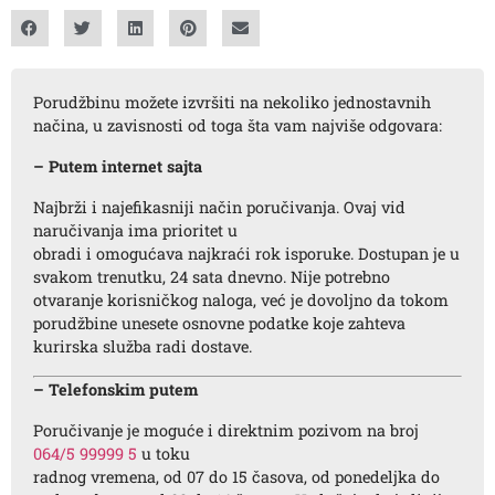
Porudžbinu možete izvršiti na nekoliko jednostavnih
načina, u zavisnosti od toga šta vam najviše odgovara:
– Putem internet sajta
Najbrži i najefikasniji način poručivanja. Ovaj vid
naručivanja ima prioritet u
obradi i omogućava najkraći rok isporuke. Dostupan je u
svakom trenutku, 24 sata dnevno. Nije potrebno
otvaranje korisničkog naloga, već je dovoljno da tokom
porudžbine unesete osnovne podatke koje zahteva
kurirska služba radi dostave.
– Telefonskim putem
Poručivanje je moguće i direktnim pozivom na broj
064/5 99999 5
u toku
radnog vremena, od 07 do 15 časova, od ponedeljka do