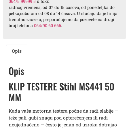
064/5 99999 5
u toku
radnog vremena, od 07 do 15 časova, od ponedeljka do
petka,subotom od 08 do 14 časova. U slučaju da je linija
trenutno zauzeta, preporučujemo da pozovete na drugi
broj telefona
064/90 60 666
.
Opis
Opis
KLIP TESTERE
Stihl
MS441 50
MM
Kada vaša motorna testera počne da radi slabije —
teže pali, gubi snagu pod opterećenjem ili radi
neujednačeno — često je jedan od uzroka dotrajao