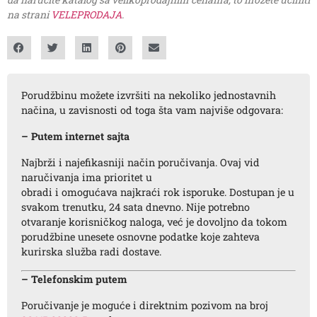
na strani
VELEPRODAJA
.
Porudžbinu možete izvršiti na nekoliko jednostavnih
načina, u zavisnosti od toga šta vam najviše odgovara:
– Putem internet sajta
Najbrži i najefikasniji način poručivanja. Ovaj vid
naručivanja ima prioritet u
obradi i omogućava najkraći rok isporuke. Dostupan je u
svakom trenutku, 24 sata dnevno. Nije potrebno
otvaranje korisničkog naloga, već je dovoljno da tokom
porudžbine unesete osnovne podatke koje zahteva
kurirska služba radi dostave.
– Telefonskim putem
Poručivanje je moguće i direktnim pozivom na broj