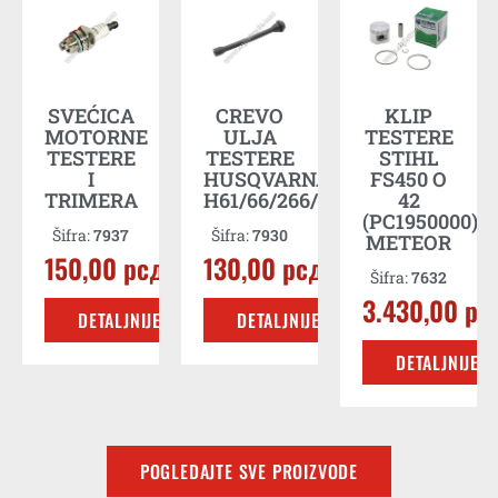
A
SVEĆICA
CREVO
KLIP
MOTORNE
ULJA
TESTERE
TESTERE
TESTERE
STIHL
I
HUSQVARNA
FS450 O
д
TRIMERA
H61/66/266/268/281
42
(PC1950000)
Šifra:
7937
Šifra:
7930
METEOR
E
150,00
рсд
130,00
рсд
Šifra:
7632
3.430,00
рс
DETALJNIJE
DETALJNIJE
DETALJNIJE
POGLEDAJTE SVE PROIZVODE