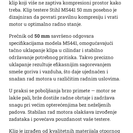
klip koji više ne zaptiva kompresioni prostor kako
treba. Klip testere Stihl MS441 50 mm posebno je
dizajniran da povrati pravilnu kompresiju i vrati
motor u optimalno radno stanje.
Prečnik od
50 mm
savršeno odgovara
specifikacijama modela MS441, omogućavajući
tačno uklapanje klipa u cilindar i stabilno
održavanje potrebnog pritiska. Takvo precizno
uklapanje rezultuje efikasnijim sagorevanjem
smeše goriva i vazduha, što daje ujednačen i
snažan rad motora u različitim radnim uslovima.
U praksi se poboljšanja brzo primete — motor se
lakše pali, brže dostiže radne obrtaje i zadržava
snagu pri većim opterećenjima bez neželjenih
padova. Stabilan rad motora olakšava izvođenje
zadataka i povećava pouzdanost vaše testere.
Klip je izrađen od kvalitetnih materijala otpornog