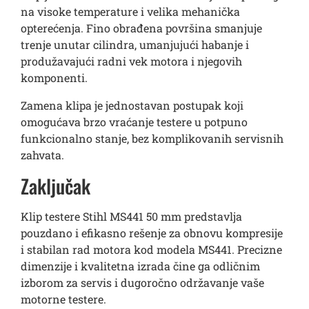
na visoke temperature i velika mehanička
opterećenja. Fino obrađena površina smanjuje
trenje unutar cilindra, umanjujući habanje i
produžavajući radni vek motora i njegovih
komponenti.
Zamena klipa je jednostavan postupak koji
omogućava brzo vraćanje testere u potpuno
funkcionalno stanje, bez komplikovanih servisnih
zahvata.
Zaključak
Klip testere Stihl MS441 50 mm predstavlja
pouzdano i efikasno rešenje za obnovu kompresije
i stabilan rad motora kod modela MS441. Precizne
dimenzije i kvalitetna izrada čine ga odličnim
izborom za servis i dugoročno održavanje vaše
motorne testere.