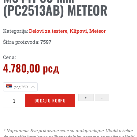
(PC2513AB) METEOR
Kategorija:
Delovi za testere
,
Klipovi
,
Meteor
Šifra proizvoda:
7597
Cena:
4.780,00
рсд
рсд RSD
+
-
DODAJ U KORPU
* Napomena: Sve prikazane cene su maloprodajne. Ukoliko želite
da naručite katalog sa velikoprodajnim cenama, to možete učiniti