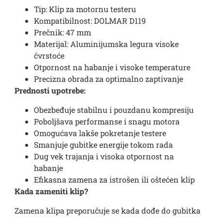
Tip: Klip za motornu testeru
Kompatibilnost: DOLMAR D119
Prečnik: 47 mm
Materijal: Aluminijumska legura visoke
čvrstoće
Otpornost na habanje i visoke temperature
Precizna obrada za optimalno zaptivanje
Prednosti upotrebe:
Obezbeđuje stabilnu i pouzdanu kompresiju
Poboljšava performanse i snagu motora
Omogućava lakše pokretanje testere
Smanjuje gubitke energije tokom rada
Dug vek trajanja i visoka otpornost na
habanje
Efikasna zamena za istrošen ili oštećen klip
Kada zameniti klip?
Zamena klipa preporučuje se kada dođe do gubitka