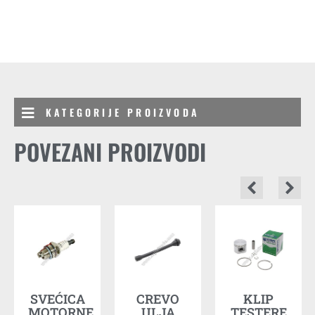
KATEGORIJE PROIZVODA
POVEZANI PROIZVODI
A
SVEĆICA
CREVO
KLIP
MOTORNE
ULJA
TESTERE