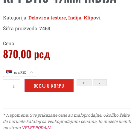
Kategorija:
Delovi za testere
,
Indija
,
Klipovi
Šifra proizvoda:
7463
Cena:
870,00
рсд
рсд RSD
+
-
DODAJ U KORPU
* Napomena: Sve prikazane cene su maloprodajne. Ukoliko želite
da naručite katalog sa velikoprodajnim cenama, to možete učiniti
na strani
VELEPRODAJA
.