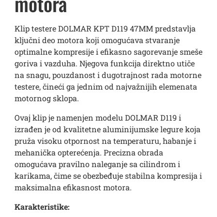
motora
Klip testere DOLMAR KPT D119 47MM predstavlja
ključni deo motora koji omogućava stvaranje
optimalne kompresije i efikasno sagorevanje smeše
goriva i vazduha. Njegova funkcija direktno utiče
na snagu, pouzdanost i dugotrajnost rada motorne
testere, čineći ga jednim od najvažnijih elemenata
motornog sklopa.
Ovaj klip je namenjen modelu DOLMAR D119 i
izrađen je od kvalitetne aluminijumske legure koja
pruža visoku otpornost na temperaturu, habanje i
mehanička opterećenja. Precizna obrada
omogućava pravilno naleganje sa cilindrom i
karikama, čime se obezbeđuje stabilna kompresija i
maksimalna efikasnost motora.
Karakteristike: