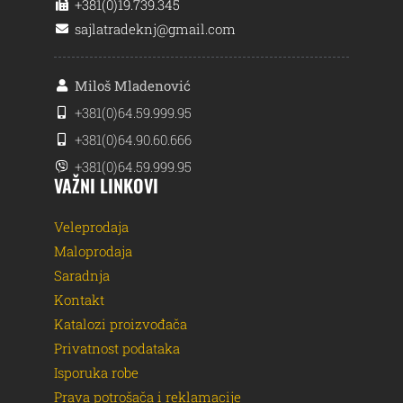
+381(0)19.739.345
sajlatradeknj@gmail.com
Miloš Mladenović
+381(0)64.59.999.95
+381(0)64.90.60.666
+381(0)64.59.999.95
VAŽNI LINKOVI
Veleprodaja
Maloprodaja
Saradnja
Kontakt
Katalozi proizvođača
Privatnost podataka
Isporuka robe
Prava potrošača i reklamacije