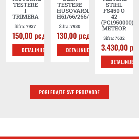
TESTERE
TESTERE
STIHL
I
HUSQVARNA
FS450 O
д
TRIMERA
H61/66/266/268/281
42
(PC1950000)
Šifra:
7937
Šifra:
7930
METEOR
E
150,00
рсд
130,00
рсд
Šifra:
7632
3.430,00
рс
DETALJNIJE
DETALJNIJE
DETALJNIJE
POGLEDAJTE SVE PROIZVODE