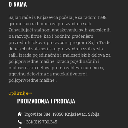
O NAMA
Sajla Trade iz Knjaževca počela je sa radom 1998.
godine kao radionica za proizvodnju sajli.
Zahvaljujući stalnom angažovanju svih zaposlenih
na razvoju firme, kao i budnim praćenjem
privrednih tokova, proizvodni program Sajla Trade
danas obuhvata serijsku proizvodnju svih vrsta
sajli, izrada pojedinačnih i maloserijskih delova za
poljoprivredne mašine, izrada pojedinačnih i
maloserijskih delova prema zahtevu naručioca,
trgovinu delovima za motokultivatore i
poljoprivredne mašine…
Opširnije
PROIZVODNJA I PRODAJA
Trgovište 384, 19350 Knjaževac, Srbija
+381(0)19.739.345