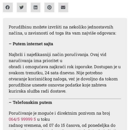
Porudžbinu možete izvršiti na nekoliko jednostavnih
načina, u zavisnosti od toga šta vam najviše odgovara:
– Putem internet sajta
Najbrži i najefikasniji način poručivanja. Ovaj vid
naručivanja ima prioritet u
obradi i omogućava najkraći rok isporuke. Dostupan je u
svakom trenutku, 24 sata dnevno. Nije potrebno
otvaranje korisničkog naloga, već je dovoljno da tokom
porudžbine unesete osnovne podatke koje zahteva
kurirska služba radi dostave.
– Telefonskim putem
Poručivanje je moguće i direktnim pozivom na broj
064/5 99999 5
u toku
radnog vremena, od 07 do 15 časova, od ponedeljka do