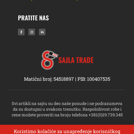
PRATITE NAS
Matični broj: 54518897 | PIB: 100407535
Svi artikli na sajtu su deo naše ponude i ne podrazumeva
da su dostupni u svakom trenutku. Raspoloživost robe i
cene možete proveriti na broju telefona +381(0)19.739.345
Koristimo kolačiće za unapređenje korisničkog