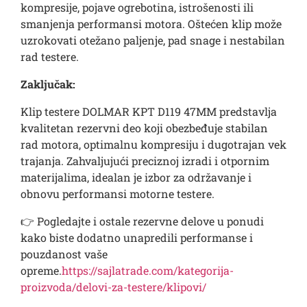
kompresije, pojave ogrebotina, istrošenosti ili
smanjenja performansi motora. Oštećen klip može
uzrokovati otežano paljenje, pad snage i nestabilan
rad testere.
Zaključak:
Klip testere DOLMAR KPT D119 47MM predstavlja
kvalitetan rezervni deo koji obezbeđuje stabilan
rad motora, optimalnu kompresiju i dugotrajan vek
trajanja. Zahvaljujući preciznoj izradi i otpornim
materijalima, idealan je izbor za održavanje i
obnovu performansi motorne testere.
👉 Pogledajte i ostale rezervne delove u ponudi
kako biste dodatno unapredili performanse i
pouzdanost vaše
opreme.
https://sajlatrade.com/kategorija-
proizvoda/delovi-za-testere/klipovi/