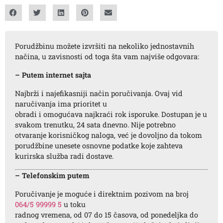
Porudžbinu možete izvršiti na nekoliko jednostavnih
načina, u zavisnosti od toga šta vam najviše odgovara:
– Putem internet sajta
Najbrži i najefikasniji način poručivanja. Ovaj vid
naručivanja ima prioritet u
obradi i omogućava najkraći rok isporuke. Dostupan je u
svakom trenutku, 24 sata dnevno. Nije potrebno
otvaranje korisničkog naloga, već je dovoljno da tokom
porudžbine unesete osnovne podatke koje zahteva
kurirska služba radi dostave.
– Telefonskim putem
Poručivanje je moguće i direktnim pozivom na broj
064/5 99999 5
u toku
radnog vremena, od 07 do 15 časova, od ponedeljka do