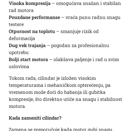
Visoka kompresija
– omogućava snažan i stabilan
rad motora
Pouzdane performanse
– vraća punu radnu snagu
testere
Otpornost na toplotu
– smanjuje rizik od
deformacija
Dug vek trajanja
– pogodan za profesionalnu
upotrebu
Bolji start motora
– olakšava paljenje i rad u svim
uslovima
Tokom rada, cilindar je izložen visokim
temperaturama i mehaničkom opterećenju, pa
vremenom može doći do habanja ili gubitka
kompresije, što direktno utiče na snagu i stabilnost
motora.
Kada zameniti cilindar?
Zamena se preporučuje kada motor gubi snagu,