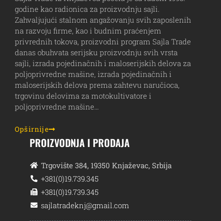
godine kao radionica za proizvodnju sajli.
Zahvaljujući stalnom angažovanju svih zaposlenih
na razvoju firme, kao i budnim praćenjem
privrednih tokova, proizvodni program Sajla Trade
danas obuhvata serijsku proizvodnju svih vrsta
sajli, izrada pojedinačnih i maloserijskih delova za
poljoprivredne mašine, izrada pojedinačnih i
maloserijskih delova prema zahtevu naručioca,
trgovinu delovima za motokultivatore i
poljoprivredne mašine…
Opširnije
PROIZVODNJA I PRODAJA
Trgovište 384, 19350 Knjaževac, Srbija
+381(0)19.739.345
+381(0)19.739.345
sajlatradeknj@gmail.com