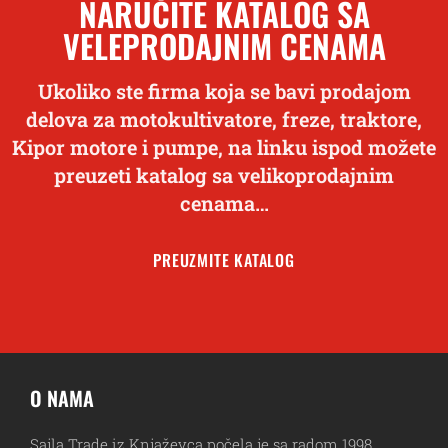
NARUČITE KATALOG SA
VELEPRODAJNIM CENAMA
Ukoliko ste firma koja se bavi prodajom
delova za motokultivatore, freze, traktore,
Kipor motore i pumpe, na linku ispod možete
preuzeti katalog sa velikoprodajnim
cenama…
PREUZMITE KATALOG
O NAMA
Sajla Trade iz Knjaževca počela je sa radom 1998.