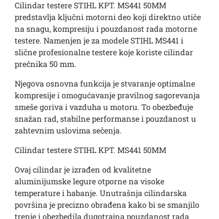
Cilindar testere STIHL KPT. MS441 50MM
predstavlja ključni motorni deo koji direktno utiče
na snagu, kompresiju i pouzdanost rada motorne
testere. Namenjen je za modele STIHL MS441 i
slične profesionalne testere koje koriste cilindar
prečnika 50 mm.
Njegova osnovna funkcija je stvaranje optimalne
kompresije i omogućavanje pravilnog sagorevanja
smeše goriva i vazduha u motoru. To obezbeđuje
snažan rad, stabilne performanse i pouzdanost u
zahtevnim uslovima sečenja.
Cilindar testere STIHL KPT. MS441 50MM
Ovaj cilindar je izrađen od kvalitetne
aluminijumske legure otporne na visoke
temperature i habanje. Unutrašnja cilindarska
površina je precizno obrađena kako bi se smanjilo
trenje i obezbedila dugotrajna pouzdanost rada