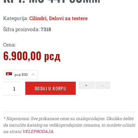
Kategorija:
Cilindri
,
Delovi za testere
Šifra proizvoda:
7318
Cena:
6.900,00
рсд
рсд RSD
+
-
DODAJ U KORPU
* Napomena: Sve prikazane cene su maloprodajne. Ukoliko želite
da naručite katalog sa velikoprodajnim cenama, to možete učiniti
na strani
VELEPRODAJA
.