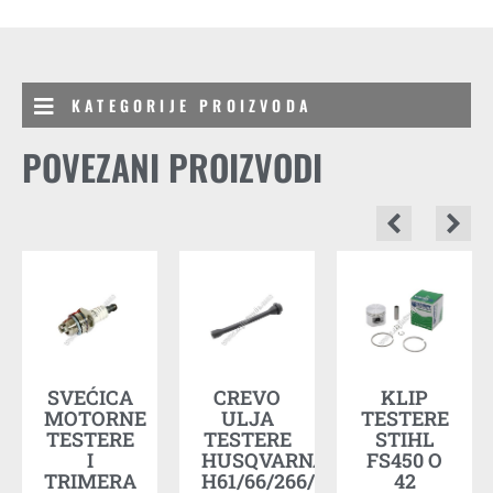
KATEGORIJE PROIZVODA
POVEZANI PROIZVODI
A
SVEĆICA
CREVO
KLIP
MOTORNE
ULJA
TESTERE
TESTERE
TESTERE
STIHL
I
HUSQVARNA
FS450 O
д
TRIMERA
H61/66/266/268/281
42