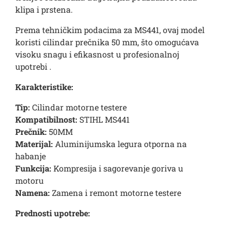
klipa i prstena.
Prema tehničkim podacima za MS441, ovaj model
koristi cilindar prečnika 50 mm, što omogućava
visoku snagu i efikasnost u profesionalnoj
upotrebi .
Karakteristike:
Tip:
Cilindar motorne testere
Kompatibilnost:
STIHL MS441
Prečnik:
50MM
Materijal:
Aluminijumska legura otporna na
habanje
Funkcija:
Kompresija i sagorevanje goriva u
motoru
Namena:
Zamena i remont motorne testere
Prednosti upotrebe: