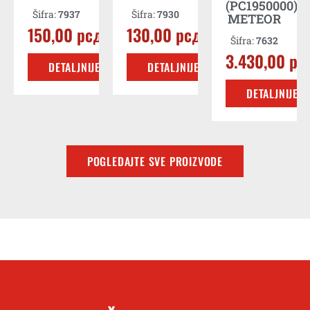
(PC1950000)
Šifra:
7937
Šifra:
7930
METEOR
E
150,00
рсд
130,00
рсд
Šifra:
7632
3.430,00
рс
DETALJNIJE
DETALJNIJE
DETALJNIJE
POGLEDAJTE SVE PROIZVODE