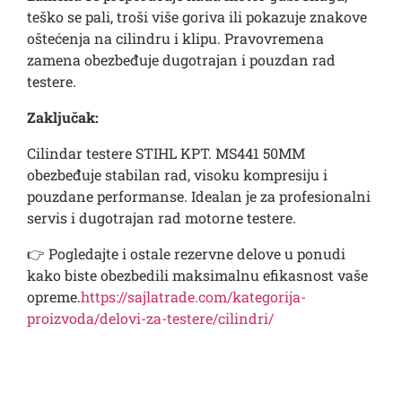
teško se pali, troši više goriva ili pokazuje znakove
oštećenja na cilindru i klipu. Pravovremena
zamena obezbeđuje dugotrajan i pouzdan rad
testere.
Zaključak:
Cilindar testere STIHL KPT. MS441 50MM
obezbeđuje stabilan rad, visoku kompresiju i
pouzdane performanse. Idealan je za profesionalni
servis i dugotrajan rad motorne testere.
👉 Pogledajte i ostale rezervne delove u ponudi
kako biste obezbedili maksimalnu efikasnost vaše
opreme.
https://sajlatrade.com/kategorija-
proizvoda/delovi-za-testere/cilindri/