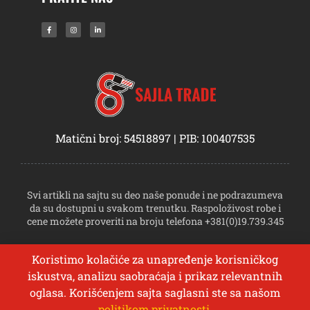
Matični broj: 54518897 | PIB: 100407535
Svi artikli na sajtu su deo naše ponude i ne podrazumeva
da su dostupni u svakom trenutku. Raspoloživost robe i
cene možete proveriti na broju telefona +381(0)19.739.345
Koristimo kolačiće za unapređenje korisničkog
iskustva, analizu saobraćaja i prikaz relevantnih
oglasa. Korišćenjem sajta saglasni ste sa našom
politikom privatnosti
.